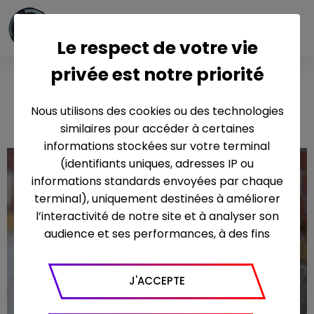
Le respect de votre vie
privée est notre priorité
Clémentine
Nous utilisons des cookies ou des technologies
similaires pour accéder à certaines
informations stockées sur votre terminal
(identifiants uniques, adresses IP ou
informations standards envoyées par chaque
terminal), uniquement destinées à améliorer
l’interactivité de notre site et à analyser son
audience et ses performances, à des fins
statistiques. Nous utilisons à ce titre l’outil
Google Analytics pour générer des rapports
J'ACCEPTE
sur le trafic (nombre de visites, temps passé
sur le site, nombre de pages vues en moyenne,