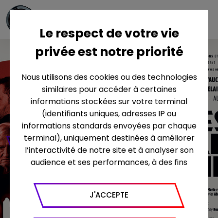
Le respect de votre vie
privée est notre priorité
Nous utilisons des cookies ou des technologies
similaires pour accéder à certaines
informations stockées sur votre terminal
(identifiants uniques, adresses IP ou
informations standards envoyées par chaque
terminal), uniquement destinées à améliorer
EN SAVOIR PLUS
l’interactivité de notre site et à analyser son
audience et ses performances, à des fins
statistiques. Nous utilisons à ce titre l’outil
Google Analytics pour générer des rapports
J'ACCEPTE
sur le trafic (nombre de visites, temps passé
sur le site, nombre de pages vues en moyenne,