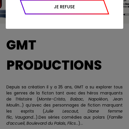
appareil et navigateur utilisé, emplacement
JE REFUSE
géographique), l’origine du trafic et la
navigation (pages consultées, actions
réalisées).
GMT
PRODUCTIONS
Depuis sa création il y a 35 ans, GMT a su explorer tous
les genres de la ficton tant avec des héros marquants
de l’Histoire (
Monte-Cristo, Balzac, Napoléon, Jean
Moulin
…) qu’avec des personnages de fiction marquant
les esprits (
Julie Lescaut, Diane femme
flic,
Vaugand
…).Des séries comédies aux polars (
Famille
d’accueil
,
Boulevard du Palais
,
Flics
…)...