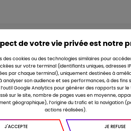
pect de votre vie privée est notre p
ns des cookies ou des technologies similaires pour accéde
ckées sur votre terminal (identifiants uniques, adresses I
SYNOPSIS
es par chaque terminal), uniquement destinées à améliore
Battue, humiliée, surveillé
 à analyser son audience et ses performances, à des fins s
mais comment faire ?
re l’outil Google Analytics pour générer des rapports sur l
assé sur le site, nombre de pages vues en moyenne, appar
Court-métrage - France 2
ment géographique), l’origine du trafic et la navigation (
Auteur/réalisatrice : Virg
actions réalisées).
Avec : Judith Chemla, Ya
Musique : Pierre Vaucher 
J'ACCEPTE
JE REFUSE