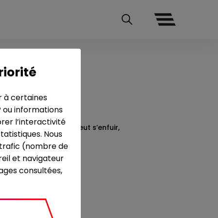
riorité
r à certaines
P ou informations
r l’interactivité
e par son mari, Marie veut s’enfuir,
tatistiques. Nous
e trafic (nombre de
eil et navigateur
 - 2010
pages consultées,
inie Bach
nn Pardal
Et Virginia Bach