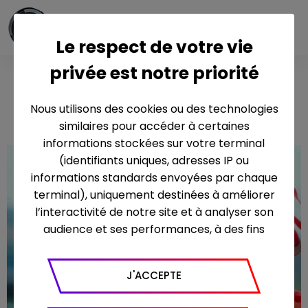
Le respect de votre vie
privée est notre priorité
Imogène
Nous utilisons des cookies ou des technologies
similaires pour accéder à certaines
informations stockées sur votre terminal
(identifiants uniques, adresses IP ou
informations standards envoyées par chaque
terminal), uniquement destinées à améliorer
l’interactivité de notre site et à analyser son
audience et ses performances, à des fins
statistiques. Nous utilisons à ce titre l’outil
Google Analytics pour générer des rapports
J'ACCEPTE
sur le trafic (nombre de visites, temps passé
sur le site, nombre de pages vues en moyenne,