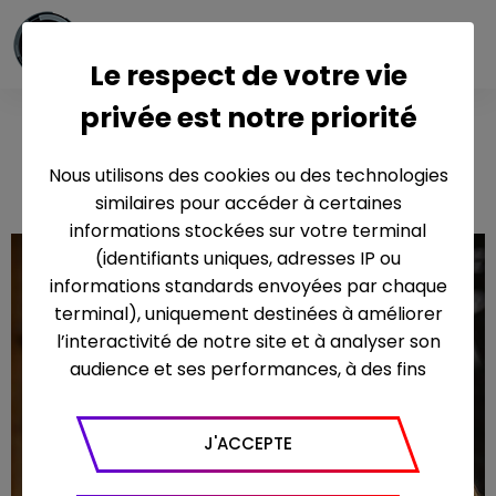
Le respect de votre vie
privée est notre priorité
Les Papillons
Noirs
Nous utilisons des cookies ou des technologies
similaires pour accéder à certaines
informations stockées sur votre terminal
(identifiants uniques, adresses IP ou
informations standards envoyées par chaque
terminal), uniquement destinées à améliorer
l’interactivité de notre site et à analyser son
audience et ses performances, à des fins
statistiques. Nous utilisons à ce titre l’outil
Google Analytics pour générer des rapports
J'ACCEPTE
sur le trafic (nombre de visites, temps passé
sur le site, nombre de pages vues en moyenne,