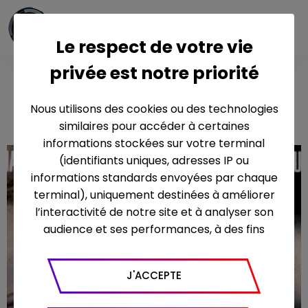
Le respect de votre vie
privée est notre priorité
Mortelle
conviction
Nous utilisons des cookies ou des technologies
similaires pour accéder à certaines
informations stockées sur votre terminal
(identifiants uniques, adresses IP ou
informations standards envoyées par chaque
terminal), uniquement destinées à améliorer
l’interactivité de notre site et à analyser son
audience et ses performances, à des fins
statistiques. Nous utilisons à ce titre l’outil
Google Analytics pour générer des rapports
J'ACCEPTE
sur le trafic (nombre de visites, temps passé
sur le site, nombre de pages vues en moyenne,