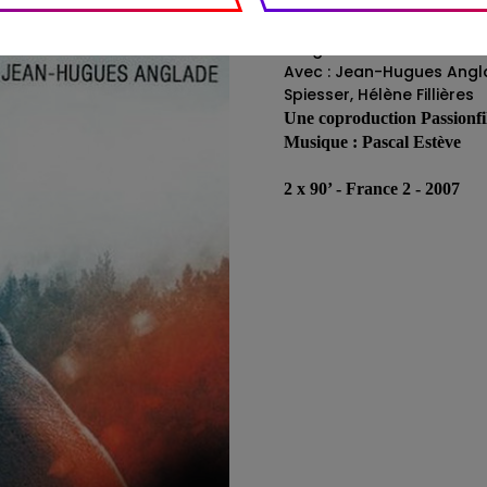
Réalisateur : Josée Daya
Auteurs : Emmanuel Carrè
Vargas
Avec : Jean-Hugues Angl
Spiesser, Hélène Fillières
Une coproduction Passionf
Musique : Pascal Estève
2 x 90’ - France 2 - 2007