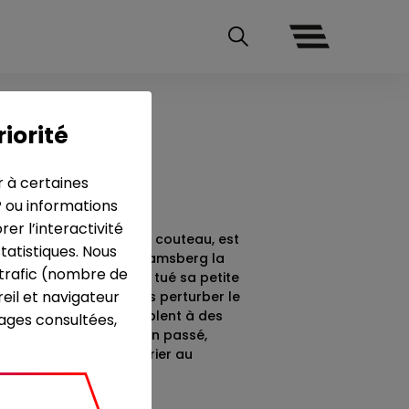
riorité
r à certaines
P ou informations
r l’interactivité
e, marqué de 3 coups de couteau, est
tatistiques. Nous
elle au commissaire Adamsberg la
e trafic (nombre de
Raphael, accusé d'avoir tué sa petite
eil et navigateur
e chose vient néanmoins perturber le
res du cadavre ressemblent à des
pages consultées,
trident. Confronté à son passé,
l'identité de ce meurtrier au
trange.