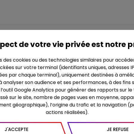
vents de Neptune
pect de votre vie privée est notre p
ns des cookies ou des technologies similaires pour accéde
ckées sur votre terminal (identifiants uniques, adresses I
SYNOPSIS
es par chaque terminal), uniquement destinées à améliore
Le corps d'une jeune fill
 à analyser son audience et ses performances, à des fins s
retrouvé. Ce corps rapp
re l’outil Google Analytics pour générer des rapports sur l
disparition de son frère 
assé sur le site, nombre de pages vues en moyenne, appar
amie 30 ans plus tôt. Un
commissaire : les blessu
ment géographique), l’origine du trafic et la navigation (
marques laissées par un 
actions réalisées).
Adamsberg devra trouver 
modus operandi plutôt é
J'ACCEPTE
JE REFUSE