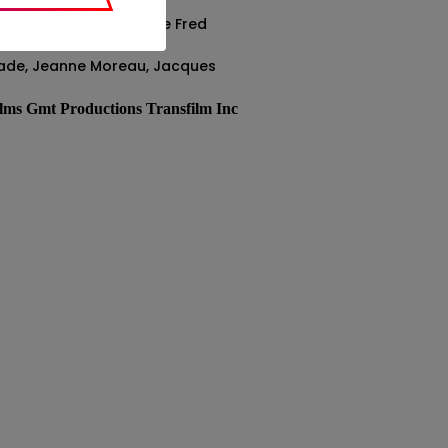
n
re d’après le roman de Fred
ade, Jeanne Moreau, Jacques
ilms Gmt Productions Transfilm Inc